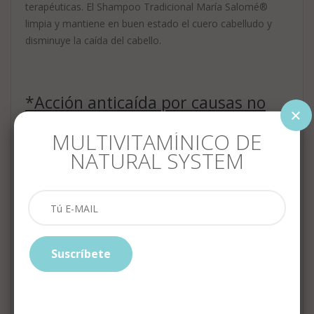
terapéuticas. El Shampoo Tradicional María Salomé®
limpia y mantiene en buen estado el cuero cabelludo y
disminuye la caída del cabello.
*Acción anticaída por causas no
asociadas a enfermedades.
MULTIVITAMÍNICO DE
NATURAL SYSTEM
Ingredientes:
Con extractos naturales de coco,
romero, quina y sauce. Libre de parabenos
Tipo de Cuero Cabelludo:
Cabello normal
Suscríbete
a graso
Modo de uso
: Aplique sobre el cabello húmedo,