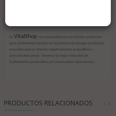
realice masajes circulares en el cuero cabelludo con la
yema de los dedos por 5 minutos.
Enjuague con abundante agua. Use a
diario
VitalShop
En
, nos especializamos en brindar productos
para el bienestar basados en la premisa de escoger productos
naturales que no afecten negativamente el equilibrio y
armonía del cuerpo. Tenemos la mejor selección de
Suplementos producidos por reconocidos laboratorios.
PRODUCTOS RELACIONADOS