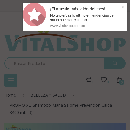
Registro
o
Su pedido
0
0
0
Home
BELLEZA Y SALUD
PROMO X2: Shampoo Maria Salomé Prevención Caída
X400 mL (R)