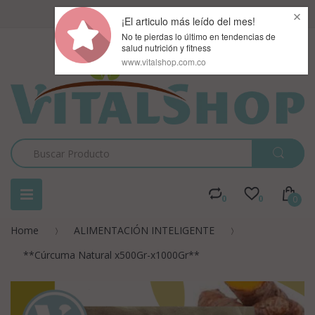
Registro
o
Su pedido
0
0
0
Home
ALIMENTACIÓN INTELIGENTE
**Cúrcuma Natural x500Gr-x1000Gr**