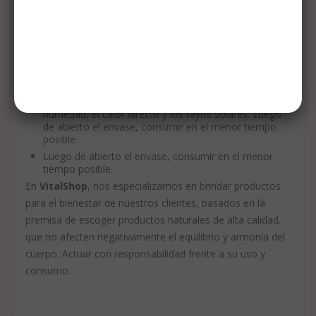
No consumir en grandes cantidades.
Beber con una cantidad suficiente de agua (150ml por
cada 5 grs)
Controlar el consumo en niños y pacientes con
diabetes.
No apto para personas con sensibilidad (alergia).
Mantener en un lugar limpio y fresco, alejado de la
humedad, el calor directo y los rayos solares. Luego
de abierto el envase, consumir en el menor tiempo
posible.
Luego de abierto el envase, consumir en el menor
tiempo posible.
En
VitalShop
, nos especializamos en brindar productos
para el bienestar de nuestros clientes, basados en la
premisa de escoger productos naturales de alta calidad,
que no afecten negativamente el equilibrio y armonía del
cuerpo. Actuar con responsabilidad frente a su uso y
consumo.